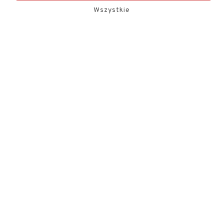
Wszystkie
Budynki mieszkalne
Budynki przemysłowe
Budynki użyteczności publicznej
Wnętrza